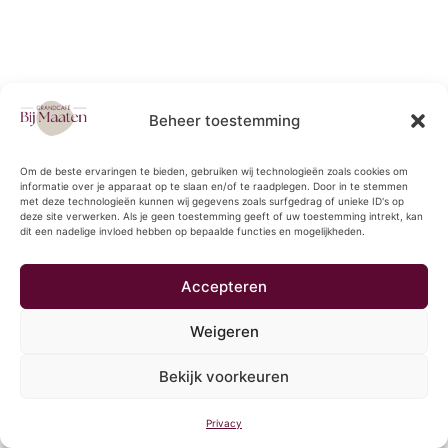
Beheer toestemming
FAQ
Om de beste ervaringen te bieden, gebruiken wij technologieën zoals cookies om
VRAGEN
informatie over je apparaat op te slaan en/of te raadplegen. Door in te stemmen
met deze technologieën kunnen wij gegevens zoals surfgedrag of unieke ID's op
VOOR ONS?
deze site verwerken. Als je geen toestemming geeft of uw toestemming intrekt, kan
dit een nadelige invloed hebben op bepaalde functies en mogelijkheden.
Accepteren
WANNEER IS DE BBQ BIJ BIJ
MAATEN?
Weigeren
Bekijk voorkeuren
Privacy